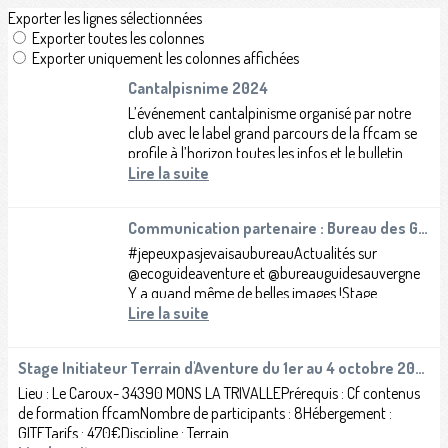
Exporter les lignes sélectionnées
Exporter toutes les colonnes
Exporter uniquement les colonnes affichées
Cantalpisnime 2024
L’événement cantalpinisme organisé par notre
club avec le label grand parcours de la ffcam se
profile à l’horizon.toutes les infos et le bulletin
d’inscription sont sur le site...
Lire la suite
Communication partenaire : Bureau des Guides d'Auvergne
#jepeuxpasjevaisaubureauActualités sur
@ecoguideaventure et @bureauguidesauvergne
Y a quand même de belles images !Stage
Initiation Bivouac Hivernal : Le Cantal en hiver,...
Lire la suite
Stage Initiateur Terrain d'Aventure du 1er au 4 octobre 2022
Lieu : Le Caroux- 34390 MONS LA TRIVALLEPrérequis : Cf contenus
de formation ffcamNombre de participants : 8Hébergement :
GITETarifs : 470€Discipline : Terrain...