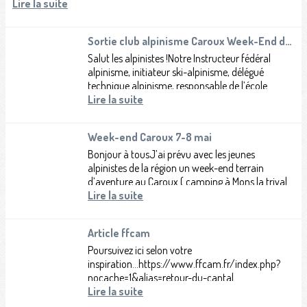
Lire la suite
Sortie club alpinisme Caroux Week-End du 17/09
Salut les alpinistes !Notre Instructeur fédéral
alpinisme, initiateur ski-alpinisme, délégué
technique alpinisme, responsable de l’école
d’aventure, Jean Pierre Force, propose...
Lire la suite
Week-end Caroux 7-8 mai
Bonjour à tousJ’ai prévu avec les jeunes
alpinistes de la région un week-end terrain
d’aventure au Caroux ( camping à Mons la trivalle
) les 7 et 8 maiL’encadrement sera assuré...
Lire la suite
Article ffcam
Poursuivez ici selon votre
inspiration...https://www.ffcam.fr/index.php?
nocache=1&alias=retour-du-cantal
Lire la suite