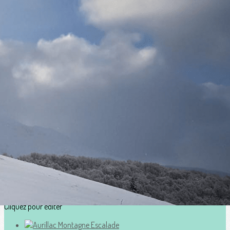
Exporter les lignes sélectionnées
Exporter toutes les colonnes
Exporter uniquement les colonnes affichées
Menu
?>
Images de la page d'accueil
Cliquez pour éditer
Ajoutez un logo, un bouton, des réseaux sociaux
Cliquez pour éditer