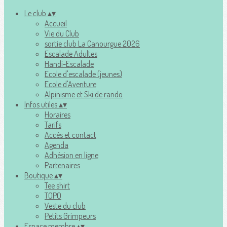
Le club
▴
▾
Accueil
Vie du Club
sortie club La Canourgue 2026
Escalade Adultes
Handi-Escalade
Ecole d'escalade (jeunes)
Ecole d'Aventure
Alpinisme et Ski de rando
Infos utiles
▴
▾
Horaires
Tarifs
Accès et contact
Agenda
Adhésion en ligne
Partenaires
Boutique
▴
▾
Tee shirt
TOPO
Veste du club
Petits Grimpeurs
Espace membre
▴
▾