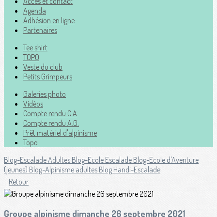
Accès et contact
Agenda
Adhésion en ligne
Partenaires
Tee shirt
TOPO
Veste du club
Petits Grimpeurs
Galeries photo
Vidéos
Compte rendu C.A
Compte rendu A.G.
Prêt matériel d'alpinisme
Topo
Blog-Escalade Adultes
Blog-Ecole Escalade
Blog-Ecole d'Aventure
(jeunes)
Blog-Alpinisme adultes
Blog Handi-Escalade
Retour
Groupe alpinisme dimanche 26 septembre 2021