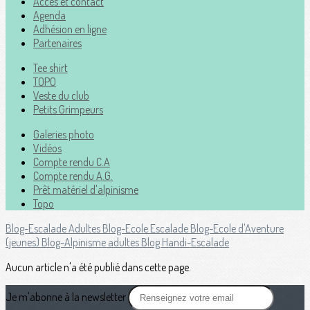
Accès et contact
Agenda
Adhésion en ligne
Partenaires
Tee shirt
TOPO
Veste du club
Petits Grimpeurs
Galeries photo
Vidéos
Compte rendu C.A
Compte rendu A.G.
Prêt matériel d'alpinisme
Topo
Blog-Escalade Adultes
Blog-Ecole Escalade
Blog-Ecole d'Aventure
(jeunes)
Blog-Alpinisme adultes
Blog Handi-Escalade
Aucun article n'a été publié dans cette page.
Je m'abonne à la newsletter