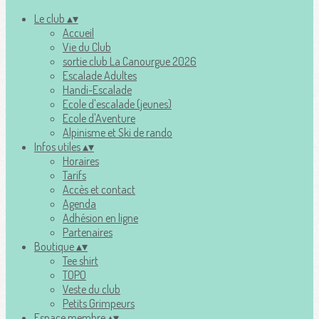
Le club
▴
▾
Accueil
Vie du Club
sortie club La Canourgue 2026
Escalade Adultes
Handi-Escalade
Ecole d'escalade (jeunes)
Ecole d'Aventure
Alpinisme et Ski de rando
Infos utiles
▴
▾
Horaires
Tarifs
Accès et contact
Agenda
Adhésion en ligne
Partenaires
Boutique
▴
▾
Tee shirt
TOPO
Veste du club
Petits Grimpeurs
Espace membre
▴
▾