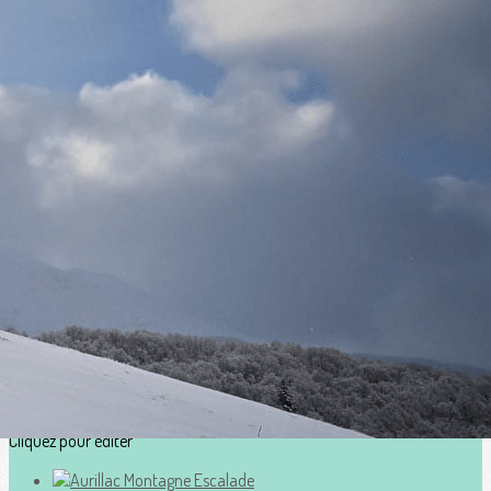
Exporter les lignes sélectionnées
Exporter toutes les colonnes
Exporter uniquement les colonnes affichées
Menu
?>
Images de la page d'accueil
Cliquez pour éditer
Ajoutez un logo, un bouton, des réseaux sociaux
Cliquez pour éditer