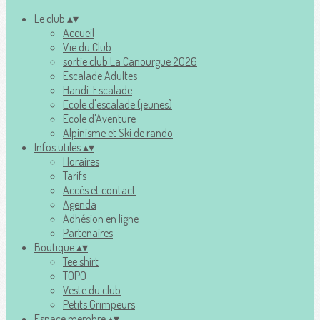
Le club
▴
▾
Accueil
Vie du Club
sortie club La Canourgue 2026
Escalade Adultes
Handi-Escalade
Ecole d'escalade (jeunes)
Ecole d'Aventure
Alpinisme et Ski de rando
Infos utiles
▴
▾
Horaires
Tarifs
Accès et contact
Agenda
Adhésion en ligne
Partenaires
Boutique
▴
▾
Tee shirt
TOPO
Veste du club
Petits Grimpeurs
Espace membre
▴
▾