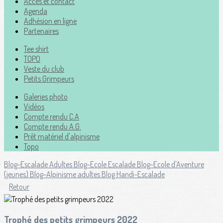
Accès et contact
Agenda
Adhésion en ligne
Partenaires
Tee shirt
TOPO
Veste du club
Petits Grimpeurs
Galeries photo
Vidéos
Compte rendu C.A
Compte rendu A.G.
Prêt matériel d'alpinisme
Topo
Blog-Escalade Adultes
Blog-Ecole Escalade
Blog-Ecole d'Aventure
(jeunes)
Blog-Alpinisme adultes
Blog Handi-Escalade
Retour
Trophé des petits grimpeurs 2022