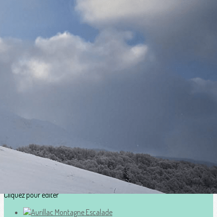
Exporter les lignes sélectionnées
Exporter toutes les colonnes
Exporter uniquement les colonnes affichées
Menu
?>
Images de la page d'accueil
Cliquez pour éditer
Ajoutez un logo, un bouton, des réseaux sociaux
Cliquez pour éditer