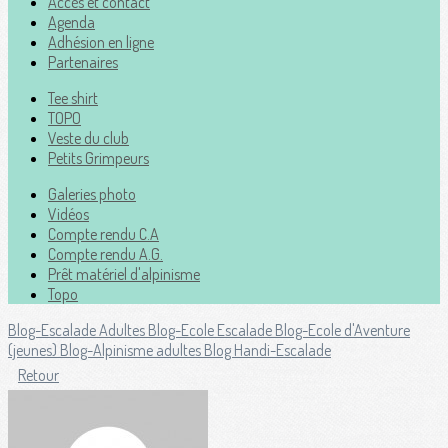
Accès et contact
Agenda
Adhésion en ligne
Partenaires
Tee shirt
TOPO
Veste du club
Petits Grimpeurs
Galeries photo
Vidéos
Compte rendu C.A
Compte rendu A.G.
Prêt matériel d'alpinisme
Topo
Blog-Escalade Adultes
Blog-Ecole Escalade
Blog-Ecole d'Aventure
(jeunes)
Blog-Alpinisme adultes
Blog Handi-Escalade
Retour