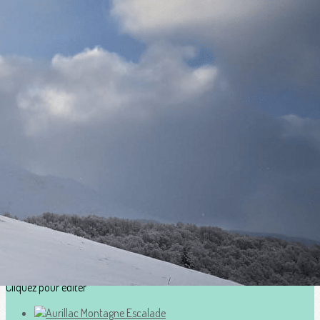
Exporter les lignes sélectionnées
Exporter toutes les colonnes
Exporter uniquement les colonnes affichées
Menu
?>
Images de la page d'accueil
Cliquez pour éditer
Ajoutez un logo, un bouton, des réseaux sociaux
Cliquez pour éditer