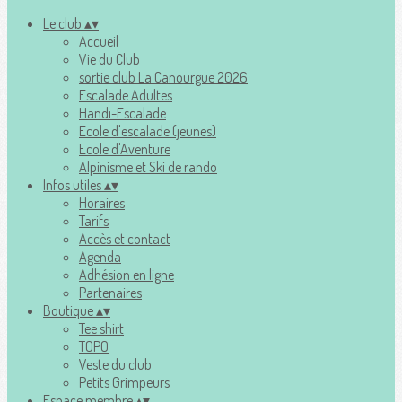
Le club
▴
▾
Accueil
Vie du Club
sortie club La Canourgue 2026
Escalade Adultes
Handi-Escalade
Ecole d'escalade (jeunes)
Ecole d'Aventure
Alpinisme et Ski de rando
Infos utiles
▴
▾
Horaires
Tarifs
Accès et contact
Agenda
Adhésion en ligne
Partenaires
Boutique
▴
▾
Tee shirt
TOPO
Veste du club
Petits Grimpeurs
Espace membre
▴
▾