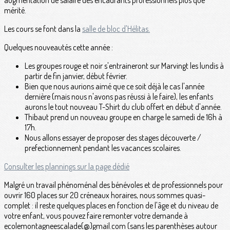
augmentation de salaire des encadrants professionnels plus que
mérité.
Les cours se font dans la
salle de bloc d'Hélitas.
Quelques nouveautés cette année :
Les groupes rouge et noir s'entraineront sur Marvingt les lundis à
partir de fin janvier, début février.
Bien que nous aurions aimé que ce soit déjà le cas l'année
dernière (mais nous n'avons pas réussi à le faire), les enfants
aurons le tout nouveau T-Shirt du club offert en début d'année.
Thibaut prend un nouveau groupe en charge le samedi de 16h à
17h.
Nous allons essayer de proposer des stages découverte /
prefectionnement pendant les vacances scolaires.
Consulter les plannings sur la page dédié
Malgré un travail phénoménal des bénévoles et de professionnels pour
ouvrir 160 places sur 20 créneaux horaires, nous sommes quasi-
complet : il reste quelques places en fonction de l'âge et du niveau de
votre enfant, vous pouvez faire remonter votre demande à
ecolemontagneescalade(@)gmail.com (sans les parenthèses autour