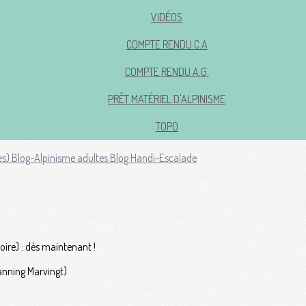
VIDÉOS
COMPTE RENDU C.A
COMPTE RENDU A.G.
PRÊT MATÉRIEL D'ALPINISME
TOPO
es)
Blog-Alpinisme adultes
Blog Handi-Escalade
ire) : dès maintenant !
lanning Marvingt)