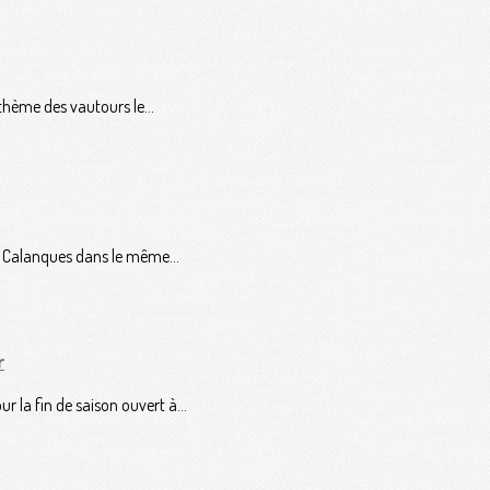
thème des vautours le...
s Calanques dans le même...
r
la fin de saison ouvert à...