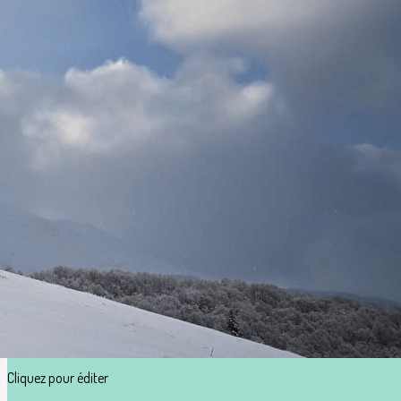
Exporter les lignes sélectionnées
Exporter toutes les colonnes
Exporter uniquement les colonnes affichées
Menu
?>
Images de la page d'accueil
Cliquez pour éditer
Ajoutez un logo, un bouton, des réseaux sociaux
Cliquez pour éditer