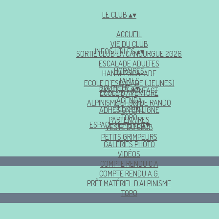
LE CLUB
▴
▾
ACCUEIL
VIE DU CLUB
INFOS UTILES
▴
▾
SORTIE CLUB LA CANOURGUE 2026
ESCALADE ADULTES
HORAIRES
HANDI-ESCALADE
TARIFS
ECOLE D'ESCALADE (JEUNES)
BOUTIQUE
▴
▾
ACCÈS ET CONTACT
ECOLE D'AVENTURE
AGENDA
ALPINISME ET SKI DE RANDO
TEE SHIRT
ADHÉSION EN LIGNE
TOPO
PARTENAIRES
ESPACE MEMBRE
▴
▾
VESTE DU CLUB
PETITS GRIMPEURS
GALERIES PHOTO
VIDÉOS
COMPTE RENDU C.A
COMPTE RENDU A.G.
PRÊT MATÉRIEL D'ALPINISME
TOPO