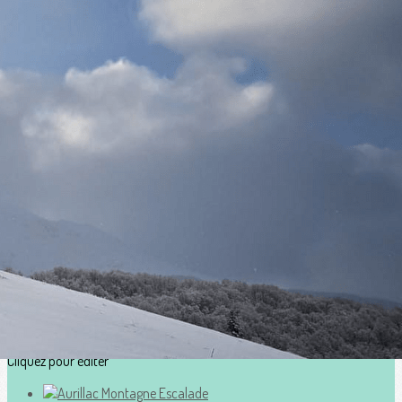
Exporter les lignes sélectionnées
Exporter toutes les colonnes
Exporter uniquement les colonnes affichées
Menu
?>
Images de la page d'accueil
Cliquez pour éditer
Ajoutez un logo, un bouton, des réseaux sociaux
Cliquez pour éditer