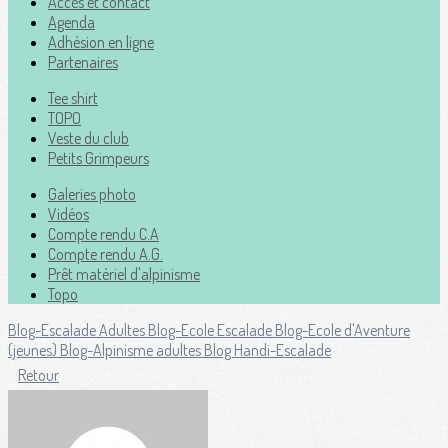
Accès et contact
Agenda
Adhésion en ligne
Partenaires
Tee shirt
TOPO
Veste du club
Petits Grimpeurs
Galeries photo
Vidéos
Compte rendu C.A
Compte rendu A.G.
Prêt matériel d'alpinisme
Topo
Blog-Escalade Adultes
Blog-Ecole Escalade
Blog-Ecole d'Aventure
(jeunes)
Blog-Alpinisme adultes
Blog Handi-Escalade
Retour