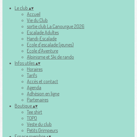
Le club
▴
▾
Accueil
Vie du Club
sortie club La Canourgue 2026
Escalade Adultes
Handi-Escalade
Ecole d'escalade (jeunes)
Ecole d'Aventure
Alpinisme et Ski de rando
Infos utiles
▴
▾
Horaires
Tarifs
Accès et contact
Agenda
Adhésion en ligne
Partenaires
Boutique
▴
▾
Tee shirt
TOPO
Veste du club
Petits Grimpeurs
Espace membre
▴
▾