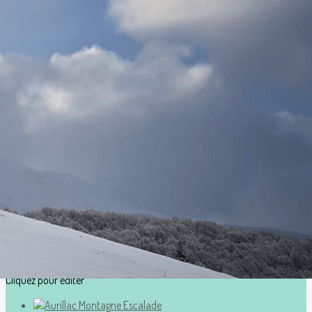
Exporter les lignes sélectionnées
Exporter toutes les colonnes
Exporter uniquement les colonnes affichées
Menu
?>
Images de la page d'accueil
Cliquez pour éditer
Ajoutez un logo, un bouton, des réseaux sociaux
Cliquez pour éditer