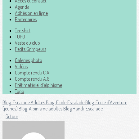
Accès et contact
Agenda
Adhésion en ligne
Partenaires
Tee shirt
TOPO
Veste du club
Petits Grimpeurs
Galeries photo
Vidéos
Compte rendu C.A
Compte rendu A.G.
Prêt matériel d'alpinisme
Topo
Blog-Escalade Adultes
Blog-Ecole Escalade
Blog-Ecole d'Aventure
(jeunes)
Blog-Alpinisme adultes
Blog Handi-Escalade
Retour