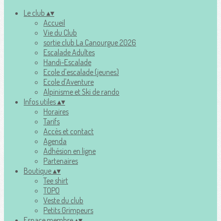
Le club
▴
▾
Accueil
Vie du Club
sortie club La Canourgue 2026
Escalade Adultes
Handi-Escalade
Ecole d'escalade (jeunes)
Ecole d'Aventure
Alpinisme et Ski de rando
Infos utiles
▴
▾
Horaires
Tarifs
Accès et contact
Agenda
Adhésion en ligne
Partenaires
Boutique
▴
▾
Tee shirt
TOPO
Veste du club
Petits Grimpeurs
Espace membre
▴
▾