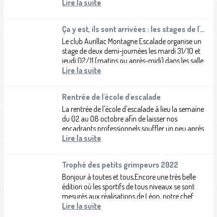
réservée aux catégories...
Lire la suite
Ça y est, ils sont arrivées : les stages de l'école d'escalade !
Le club Aurillac Montagne Escalade organise un
stage de deux demi-journées les mardi 31/10 et
jeudi 02/11 (matins ou après-midi) dans les salles
d'escalade (salle de bloc...
Lire la suite
Rentrée de l'école d'escalade
La rentrée de l'école d'escalade à lieu la semaine
du 02 au 08 octobre afin de laisser nos
encadrants professionnels souffler un peu après
une saison estivale qui les mobilise...
Lire la suite
Trophé des petits grimpeurs 2022
Bonjour à toutes et tous,Encore une très belle
édition où les sportifs de tous niveaux se sont
mesurés aux réalisations de Léon, notre chef
ouvreur pour l'occasion....
Lire la suite