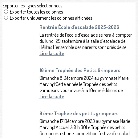
Exporter les lignes sélectionnées
Exporter toutes les colonnes
Exporter uniquement les colonnes affichées
Rentrée École d'escalade 2025-2026
La rentrée de l'école d'escalade se fera à compter
du lundi 29 septembre à la salle d'escalade de
Hélitas.L'ensemble des parents sont priés de se
référer au mail qui leur a été...
Lire la suite
10 ème Trophée des Petits Grimpeurs
Dimanche 8 Décembre 2024 au gymnase Marie
MarvingtCette année le Trophée des petits
grimpeurs, vous invite à la 10ème éditions de
cette compétition festive, avec l'arrivée d'un...
Lire la suite
9 ème Trophée des petits grimpeurs
Dimanche 17 Décembre 2023 au gymnase Marie
MarvingtAccueil à 8 h 30Le Trophée des petits
Grimpeurs est une compétition festive d'escalade